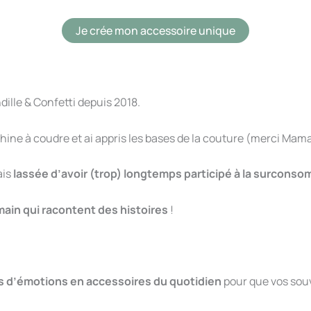
Je crée mon accessoire unique
ndille & Confetti depuis 2018.
chine à coudre et ai appris les bases de la couture (merci Mam
ais
l
assée d’avoir (trop) longtemps participé
à la surconsomm
ain qui racontent des histoires
!
 d’émotions en accessoires du quotidien
pour que vos souv