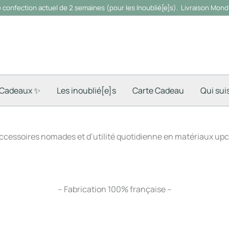
e confection actuel de 2 semaines (pour les Inoublié[e]s).
Livraison Mondi
 Cadeaux ✨
Les inoublié[e]s
Carte Cadeau
Qui suis
ccessoires nomades et d’utilité quotidienne en matériaux upc
– Fabrication 100% française –