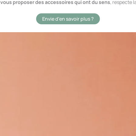
r vous proposer des accessoires qui ont du sens
, respecte l
Envie d'en savoir plus ?