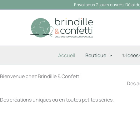
contenu
Aller
Envoi sous 2 jours ouvrés. Délai d
principal
au
contenu
Accueil
Boutique
✨Idées
Bienvenue chez Brindille & Confetti
Des a
Des créations uniques ou en toutes petites séries.