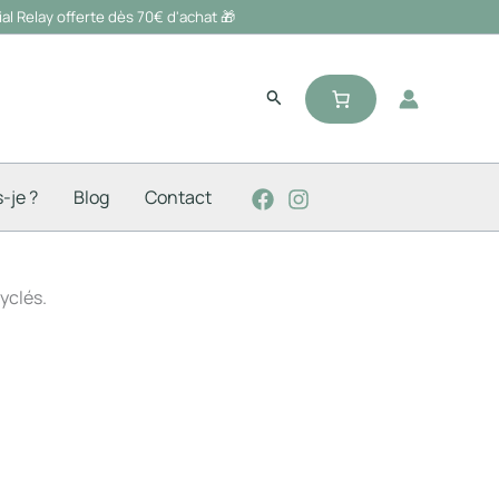
al Relay offerte dès 70€ d'achat 🎁
Rechercher
-je ?
Blog
Contact
yclés.