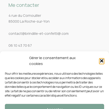
Me contacter
4 rue du Cornouiller
85000 La Roche-sur-Yon
contact@brindille-et-confetti@.com
06 10 43 70 67
Gérer le consentement aux
Service client
cookies
Aide & FAQ
Pour offrir les meilleures expériences, nous utilisons des technologies telles
que les cookies pour stocker et/ou accéder aux informations des appareils.
Mes Commandes
Le fait de consentir à ces technologies nous permettra de traiter des
données telles que le comportement de navigation ou les ID uniques sur ce
site. Le fait de ne pas consentir ou de retirer son consentement peut avoir un
Mon Compte
effet négatif sur certaines caractéristiques et fonctions.