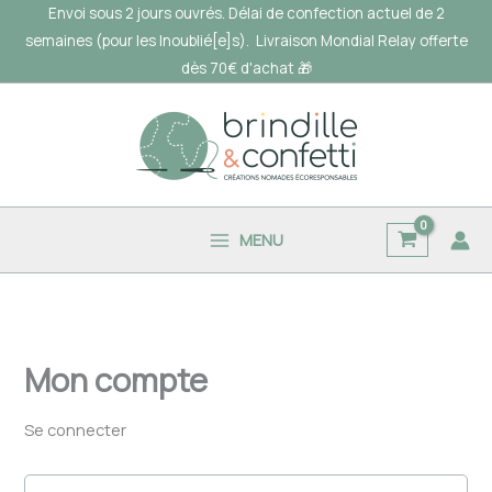
contenu
Aller
Envoi sous 2 jours ouvrés. Délai de confection actuel de 2
Obligatoire
Obligatoire
Obligatoire
principal
au
semaines (pour les Inoublié[e]s).
Livraison Mondial Relay offerte
contenu
dès 70€ d'achat 🎁
MENU
Mon compte
Se connecter