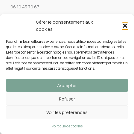
06 10 43 70 67
Gérer le consentement aux
Service client
cookies
Aide & FAQ
Pour offrir les meilleures expériences, nous utilisons des technologies telles
que les cookies pour stocker et/ou accéder aux informations des appareils.
Mes Commandes
Le fait de consentir à ces technologies nous permettra de traiter des
données telles que le comportement de navigation ou les ID uniques sur ce
site. Le fait de ne pas consentir ou de retirer son consentement peut avoir un
Mon Compte
effet négatif sur certaines caractéristiques et fonctions.
Accepter
Refuser
Voir les préférences
Copyright © 2026 Brindille & Confetti |
Mentions
Légales
|
CGV
| Design by
Boule de Campagne
Politique de cookies