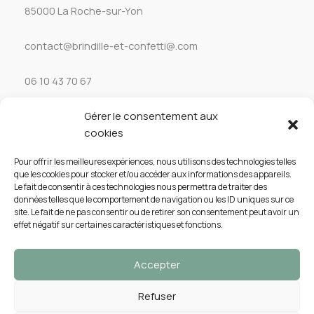
85000 La Roche-sur-Yon
contact@brindille-et-confetti@.com
06 10 43 70 67
Gérer le consentement aux
Service client
cookies
Aide & FAQ
Pour offrir les meilleures expériences, nous utilisons des technologies telles
que les cookies pour stocker et/ou accéder aux informations des appareils.
Mes Commandes
Le fait de consentir à ces technologies nous permettra de traiter des
données telles que le comportement de navigation ou les ID uniques sur ce
site. Le fait de ne pas consentir ou de retirer son consentement peut avoir un
Mon Compte
effet négatif sur certaines caractéristiques et fonctions.
Accepter
Refuser