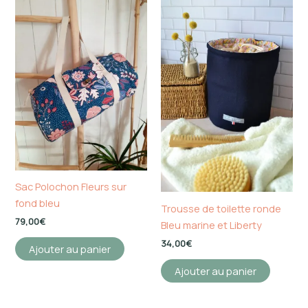
Sac Polochon Fleurs sur
fond bleu
Trousse de toilette ronde
79,00
€
Bleu marine et Liberty
34,00
€
Ajouter au panier
Ajouter au panier