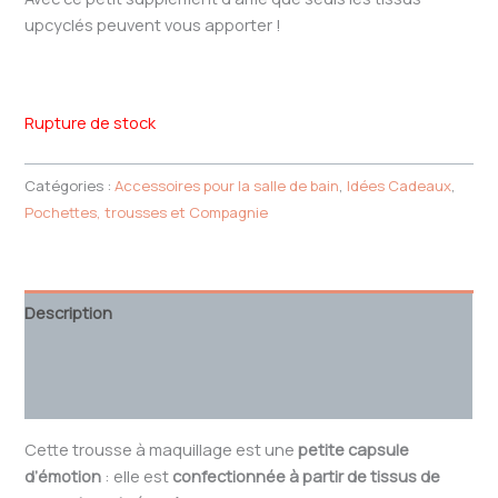
upcyclés peuvent vous apporter !
Rupture de stock
Catégories :
Accessoires pour la salle de bain
,
Idées Cadeaux
,
Pochettes, trousses et Compagnie
Description
Informations complémentaires
Avis (0)
Cette trousse à maquillage est une
petite capsule
d’émotion
: elle est
confectionnée à partir de tissus de