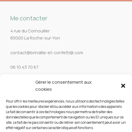
Me contacter
4 rue du Cornouiller
85000 La Roche-sur-Yon
contact@brindille-et-confetti@.com
06 10 43 70 67
Gérer le consentement aux
Service client
cookies
Aide & FAQ
Pour offrir les meilleures expériences, nous utilisons des technologies telles
que les cookies pour stocker et/ou accéder aux informations des appareils.
Mes Commandes
Le fait de consentir à ces technologies nous permettra de traiter des
données telles que le comportement de navigation ou les ID uniques sur ce
site. Le fait de ne pas consentir ou de retirer son consentement peut avoir un
Mon Compte
effet négatif sur certaines caractéristiques et fonctions.