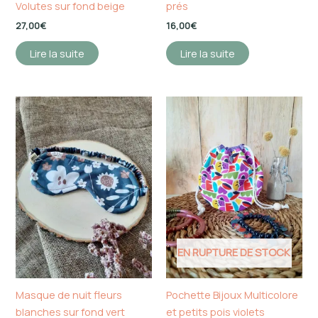
Volutes sur fond beige
prés
27,00
€
16,00
€
Lire la suite
Lire la suite
EN RUPTURE DE STOCK
Masque de nuit fleurs
Pochette Bijoux Multicolore
blanches sur fond vert
et petits pois violets