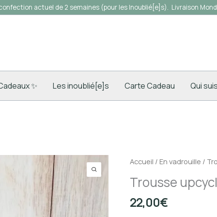
 confection actuel de 2 semaines (pour les Inoublié[e]s).
Livraison Mondi
Cadeaux ✨
Les inoublié[e]s
Carte Cadeau
Qui sui
quantité
Accueil
/
En vadrouille
/ Tr
de
Trousse upcycl
Trousse
upcyclée
22,00
€
Denim