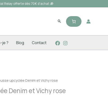
al Relay offerte dès 70€ d'achat 🎁
Rechercher
s-je ?
Blog
Contact
ousse upcyclée Denim et Vichy rose
ée Denim et Vichy rose