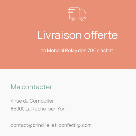
Livraison offerte
en Mondial Relay dès 70€ d'achat.
Me contacter
4 rue du Cornouiller
85000 La Roche-sur-Yon
contact@brindille-et-confetti@.com