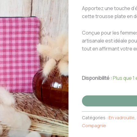
et
Apportez une touche d’é
Vichy
cette trousse plate en 
rose
Conçue pour les femmes
artisanale est idéale po
tout en affirmant votre
Disponibilité :
Plus que 1
Catégories :
En vadrouille
,
Compagnie