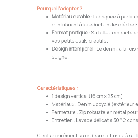
Pourquoi l’adopter ?
Matériau durable
: Fabriquée à partir 
contribuant à la réduction des déchets
Format pratique
: Sa taille compacte e
vos petits outils créatifs.
Design intemporel
: Le denim, à la foi
soigné.
Caractéristiques :
1 design vertical (16 cm x 23 cm)
Matériaux : Denim upcyclé (extérieur e
Fermeture : Zip robuste en métal pour 
Entretien : Lavage délicat à 30 °C conse
C’est assurément un cadeau à offrir ou à s’o